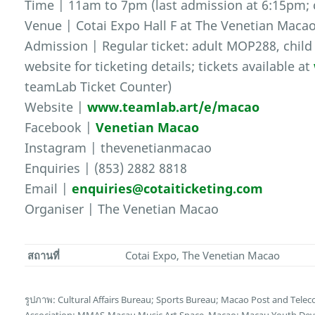
Time | 11am to 7pm (last admission at 6:15pm;
Venue | Cotai Expo Hall F at The Venetian Maca
Admission | Regular ticket: adult MOP288, child
website for ticketing details; tickets available at
teamLab Ticket Counter)
Website |
www.teamlab.art/e/macao
Facebook |
Venetian Macao
Instagram | thevenetianmacao
Enquiries | (853) 2882 8818
Email |
enquiries@cotaiticketing.com
Organiser | The Venetian Macao
สถานที่
Cotai Expo, The Venetian Macao
รูปภาพ: Cultural Affairs Bureau; Sports Bureau; Macao Post and Te
Association; MMAS-Macau Music Art Space, Macao; Macau Youth Deve