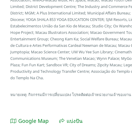
Limited; District Development Centre; The Industry and Commerce F
District; MGM; A Plus International Limited; Municipal Affairs Bureau
Diocese; YOGA SHALA 853 YOGA EDUCATION CENTER; SJM Resorts, Limi
Estabelecimentos União da San Kio de Macau; Studio City; Ox Wareh
Hope Project; Macau Illustrators Association; Macao Government Tour
Entertainment Group; Cheong Kam Ka; Social Welfare Bureau; Macau 
de Cultura e Artes Performativas Cardeal Newman de Macau; Macau Cu
Jumptopia; Macao Science Center; UM Wu Yee Sun Library; Cinemath
Communications Museum; The Venetian Macao; Wynn Palace; MyGol
Plaza; Fun Fun Kart; Sandbox VR; City of Dreams; Zipcity Macau; L
Productivity and Technology Transfer Centre; Associação do Templo
do Templo Na Cha.
หมายเหตุ: กิจกรรมมีการเปลี่ยนแปลง โปรคติดต่อเจ้าหน่วยงานเจ้าของงาน
Google Map
แบ่งปัน