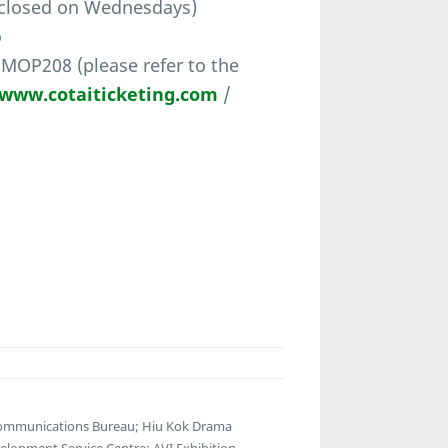
 closed on Wednesdays)
o
 MOP208 (please refer to the
www.cotaiticketing.com
/
lecommunications Bureau; Hiu Kok Drama
lopment Service Centre; AVI Exhibition