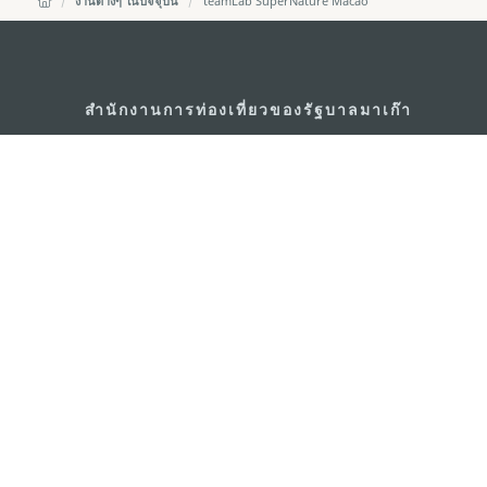
งานต่างๆ ในปัจจุบัน
teamLab SuperNature Macao
สำนักงานการท่องเที่ยวของรัฐบาลมาเก๊า
ที่อยู่
188 อาคารสปริงทาวเ
พญาไท เขตราชเทวี 
อีเมล์
infos@macaotouris
โทรศัพท์
+669 5254 4464
สายด่วนสำหรับนักท่องเที่ยว
+853 2833 3000
เกี่ยวกับเรา
ติดต่อเรา
ข้อตกลงและเงื่อนไข
นโยบา