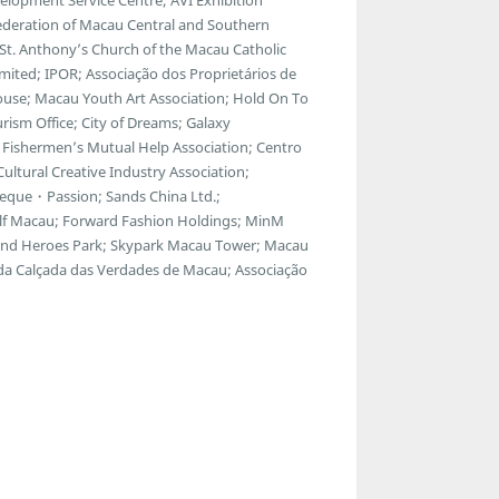
ederation of Macau Central and Southern
; St. Anthony’s Church of the Macau Catholic
ted; IPOR; Associação dos Proprietários de
ouse; Macau Youth Art Association; Hold On To
ism Office; City of Dreams; Galaxy
Fishermen’s Mutual Help Association; Centro
ltural Creative Industry Association;
eque・Passion; Sands China Ltd.;
f Macau; Forward Fashion Holdings; MinM
egend Heroes Park; Skypark Macau Tower; Macau
 da Calçada das Verdades de Macau; Associação