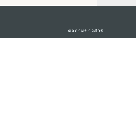
ติดตามข่าวสาร
วอร์ ชั้น 19 ถนนพญาไท แขวงทุ่ง
ดู MACAO ON T
GO
กรุงเทพมหานคร 10400
แอพสำหรับมือถ
m.in.th
ยความเป็นส่วนตัว
พันธกิจด้านการใช้งาน