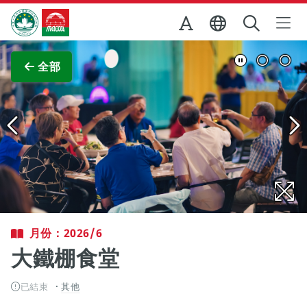
跳至主内容
澳門特別行政區政府旅遊局
查看原圖
全部
月份：2026/6
大鐵棚食堂
已結束
其他