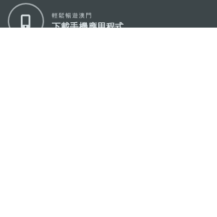
輕鬆暢遊澳門
下載手機應用程式
澳門特別行政區政府旅遊局
地址
澳門宋玉生廣場335-341號獲多利大廈12樓
電郵
mgto@macaotourism.gov.mo
電話
+853 2831 5566
傳真
+853 2851 0104
旅遊熱線
+853 2833 3000