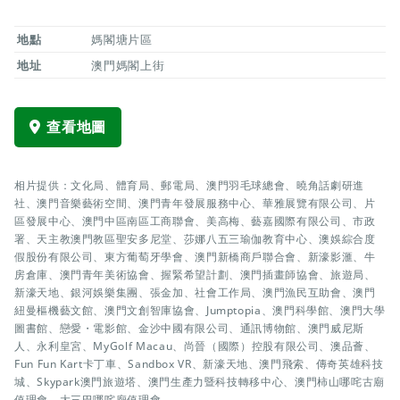
地點
媽閣塘片區
地址
澳門媽閣上街
查看地圖
相片提供：文化局、體育局、郵電局、澳門羽毛球總會、曉角話劇研進
社、澳門音樂藝術空間、澳門青年發展服務中心、華雅展覽有限公司、片
區發展中心、澳門中區南區工商聯會、美高梅、藝嘉國際有限公司、市政
署、天主教澳門教區聖安多尼堂、莎娜八五三瑜伽教育中心、澳娛綜合度
假股份有限公司、東方葡萄牙學會、澳門新橋商戶聯合會、新濠影滙、牛
房倉庫、澳門青年美術協會、握緊希望計劃、澳門插畫師協會、旅遊局、
新濠天地、銀河娛樂集團、張金加、社會工作局、澳門漁民互助會、澳門
紐曼樞機藝文館、澳門文創智庫協會、Jumptopia、澳門科學館、澳門大學
圖書館、戀愛・電影館、金沙中國有限公司、通訊博物館、澳門威尼斯
人、永利皇宮、MyGolf Macau、尚晉（國際）控股有限公司、澳品薈、
Fun Fun Kart卡丁車、Sandbox VR、新濠天地、澳門飛索、傳奇英雄科技
城、Skypark澳門旅遊塔、澳門生產力暨科技轉移中心、澳門柿山哪咤古廟
值理會、大三巴哪咤廟值理會