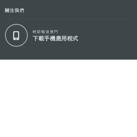
關注我們
輕鬆暢遊澳門
下載手機應用程式
澳門特別行政區政府旅遊局
地址
澳門宋玉生廣場335-341號獲多利大廈12樓
電郵
mgto@macaotourism.gov.mo
電話
+853 2831 5566
傳真
+853 2851 0104