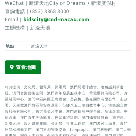
WeChat｜新濠天地City of Dreams / 新濠度假村
查詢電話｜(853) 8868 3000
Email｜
kidscity@cod-macau.com
主辦機構｜新濠天地
地點
新濠天地
查看地圖
相片提供：文化局、體育局、郵電局、澳門羽毛球總會、曉角話劇研進
社、澳門音樂藝術空間、澳門青年發展服務中心、華雅展覽有限公司、片
區發展中心、澳門中區南區工商聯會、美高梅、藝嘉國際有限公司、市政
署、天主教澳門教區聖安多尼堂、莎娜八五三瑜伽教育中心、澳娛綜合度
假股份有限公司、東方葡萄牙學會、澳門新橋商戶聯合會、新濠影滙、牛
房倉庫、澳門青年美術協會、握緊希望計劃、澳門插畫師協會、旅遊局、
新濠天地、銀河娛樂集團、張金加、社會工作局、澳門漁民互助會、澳門
紐曼樞機藝文館、澳門文創智庫協會、Jumptopia、澳門科學館、澳門大學
圖書館、戀愛・電影館、金沙中國有限公司、通訊博物館、澳門威尼斯