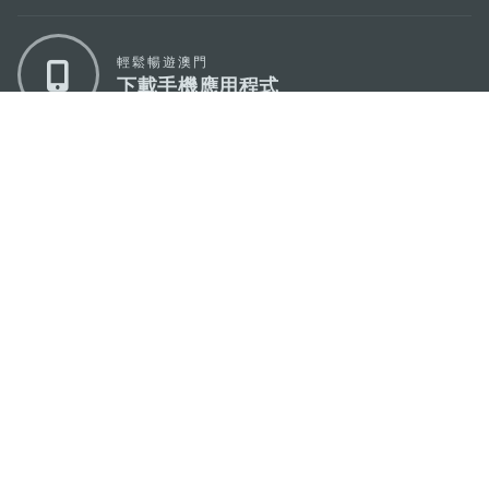
輕鬆暢遊澳門
下載手機應用程式
澳門特別行政區政府旅遊局
地址
澳門宋玉生廣場335-341號獲多利大廈12樓
電郵
mgto@macaotourism.gov.mo
電話
+853 2831 5566
傳真
+853 2851 0104
旅遊熱線
+853 2833 3000