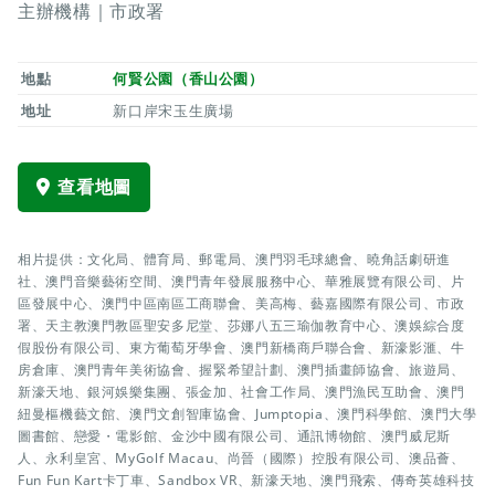
主辦機構｜市政署
地點
何賢公園（香山公園）
地址
新口岸宋玉生廣場
查看地圖
相片提供：文化局、體育局、郵電局、澳門羽毛球總會、曉角話劇研進
社、澳門音樂藝術空間、澳門青年發展服務中心、華雅展覽有限公司、片
區發展中心、澳門中區南區工商聯會、美高梅、藝嘉國際有限公司、市政
署、天主教澳門教區聖安多尼堂、莎娜八五三瑜伽教育中心、澳娛綜合度
假股份有限公司、東方葡萄牙學會、澳門新橋商戶聯合會、新濠影滙、牛
房倉庫、澳門青年美術協會、握緊希望計劃、澳門插畫師協會、旅遊局、
新濠天地、銀河娛樂集團、張金加、社會工作局、澳門漁民互助會、澳門
紐曼樞機藝文館、澳門文創智庫協會、Jumptopia、澳門科學館、澳門大學
圖書館、戀愛・電影館、金沙中國有限公司、通訊博物館、澳門威尼斯
人、永利皇宮、MyGolf Macau、尚晉（國際）控股有限公司、澳品薈、
Fun Fun Kart卡丁車、Sandbox VR、新濠天地、澳門飛索、傳奇英雄科技