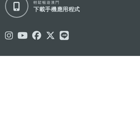
輕鬆暢遊澳門
下載手機應用程式
澳門特別行政區政府旅遊局
地址
澳門宋玉生廣場335-341號獲多利大廈12樓
電郵
mgto@macaotourism.gov.mo
電話
+853 2831 5566
傳真
+853 2851 0104
旅遊熱線
+853 2833 3000
關於我們
聯絡我們
使用條款
私隱聲明
服務承諾