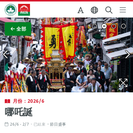
跳至主内容
澳門特別行政區政府旅遊局
查看原圖
全部
月份：2026/6
哪吒誕
26/6 - 2/7
已結束
節日盛事