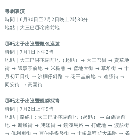
粵劇表演
時間｜6月30日至7月2日晚上7時30分
地點｜大三巴哪咤廟前地
哪吒太子出巡暨飄色巡遊
時間｜7月1日下午2時
地點｜大三巴哪咤廟前地（起點）→ 大三巴街 → 賣草地
街 → 議事亭前地 → 米糙巷 → 營地大街 → 草堆街 → 十
月初五日街 → 沙欄仔斜路 → 花王堂前地 → 連勝街 →
同安街 → 高園街
哪吒太子出巡暨醒獅採青
時間｜7月2日上午9時
地點｜路線1：大三巴哪咤廟前地（起點） → 白鴿巢前
地 → 新勝街 → 興隆街 → 鏡湖馬路 → 打纜地 → 渡船街
→ 俾利喇街 → 賈伯樂提督街 → 士多鳥拜斯大馬路 → 雀