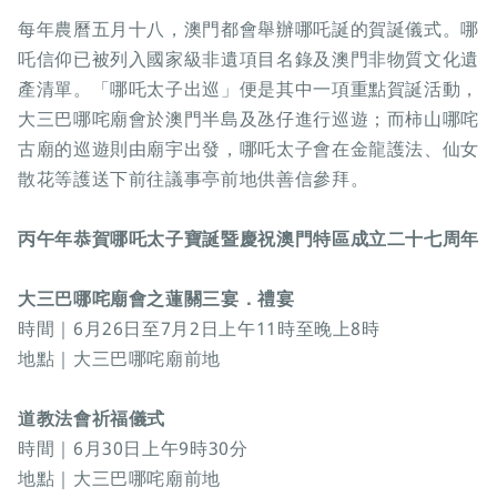
每年農曆五月十八，澳門都會舉辦哪吒誕的賀誕儀式。哪
吒信仰已被列入國家級非遺項目名錄及澳門非物質文化遺
產清單。「哪吒太子出巡」便是其中一項重點賀誕活動，
大三巴哪咤廟會於澳門半島及氹仔進行巡遊；而柿山哪咤
古廟的巡遊則由廟宇出發，哪吒太子會在金龍護法、仙女
散花等護送下前往議事亭前地供善信參拜。
丙午年恭賀哪吒太子寶誕暨慶祝澳門特區成立二十七周年
大三巴哪咤廟會之蓮關三宴．禮宴
時間｜6月26日至7月2日上午11時至晚上8時
地點｜大三巴哪咤廟前地
道教法會祈福儀式
時間｜6月30日上午9時30分
地點｜大三巴哪咤廟前地