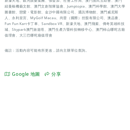
新濠天地、銀河娛樂集團、張金加、社會工作局、澳門漁民互助會、澳門
紐曼樞機藝文館、澳門文創智庫協會、Jumptopia、澳門科學館、澳門大學
圖書館、戀愛・電影館、金沙中國有限公司、通訊博物館、澳門威尼斯
人、永利皇宮、MyGolf Macau、尚晉（國際）控股有限公司、澳品薈、
Fun Fun Kart卡丁車、Sandbox VR、新濠天地、澳門飛索、傳奇英雄科技
城、Skypark澳門旅遊塔、澳門生產力暨科技轉移中心、澳門柿山哪咤古廟
值理會、大三巴哪咤廟值理會
備註：活動內容可能有所更改，請向主辦單位查詢。
Google 地圖
分享