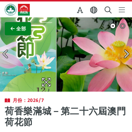
跳至主内容
澳門特別行政區政府旅遊局
查看原圖
全部
月份：2026/7
荷香樂滿城－第二十六屆澳門
荷花節