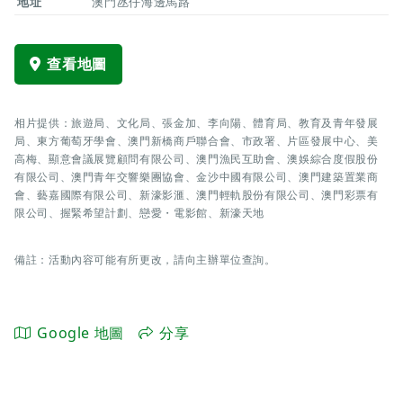
地址
澳門氹仔海邊馬路
查看地圖
相片提供：旅遊局、文化局、張金加、李向陽、體育局、教育及青年發展
局、東方葡萄牙學會、澳門新橋商戶聯合會、市政署、片區發展中心、美
高梅、顯意會議展覽顧問有限公司、澳門漁民互助會、澳娛綜合度假股份
有限公司、澳門青年交響樂團協會、金沙中國有限公司、澳門建築置業商
會、藝嘉國際有限公司、新濠影滙、澳門輕軌股份有限公司、澳門彩票有
限公司、握緊希望計劃、戀愛・電影館、新濠天地
備註：活動內容可能有所更改，請向主辦單位查詢。
Google 地圖
分享