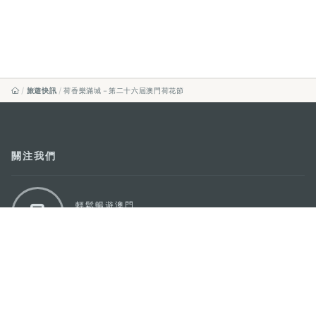
旅遊快訊
荷香樂滿城－第二十六屆澳門荷花節
關注我們
輕鬆暢遊澳門
下載手機應用程式