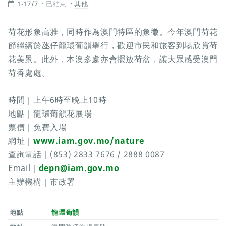
1-17/7
已結束
其他
荷花形象高雅，同時作為澳門特區的象徵。今年澳門荷花
節繼續於氹仔龍環葡韻舉行，歡迎市民和旅客到場欣賞荷
花美景。此外，本澳多處亦會擺放荷盆，讓大眾感受澳門
荷香處處。
時間｜上午6時至晚上10時
地點｜龍環葡韻花展場
票價｜免費入場
網址｜
www.iam.gov.mo/nature
查詢電話｜(853) 2833 7676 / 2888 0087
Email｜
depn@iam.gov.mo
主辦機構｜市政署
地點
龍環葡韻