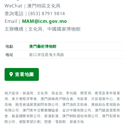
WeChat｜澳門特區文化局
查詢電話｜(853) 8791 9814
Email｜
MAM@icm.gov.mo
主辦機構｜文化局、中國國家博物館
地點
澳門藝術博物館
地址
新口岸冼星海大馬路
查看地圖
相片提供：旅遊局、文化局、張金加、李向陽、體育局、教育及青年發展
局、東方葡萄牙學會、澳門新橋商戶聯合會、市政署、片區發展中心、美
高梅、顯意會議展覽顧問有限公司、澳門漁民互助會、澳娛綜合度假股份
有限公司、澳門青年交響樂團協會、金沙中國有限公司、澳門建築置業商
會、藝嘉國際有限公司、新濠影滙、澳門輕軌股份有限公司、澳門彩票有
限公司、握緊希望計劃、戀愛・電影館、新濠天地