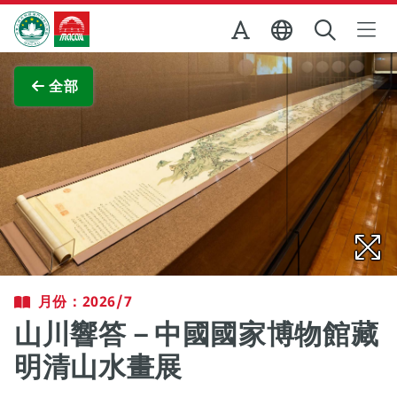
跳至主内容
澳門特別行政區政府旅遊局
查看原圖
全部
月份：2026/7
山川響答－中國國家博物館藏
明清山水畫展