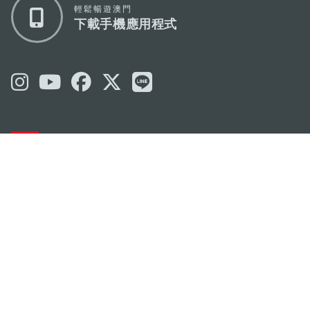
輕鬆暢遊澳門
下載手機應用程式
澳門特別行政區政府旅遊局
地址
澳門宋玉生廣場335-341號獲多利大廈12樓
電郵
mgto@macaotourism.gov.mo
電話
+853 2831 5566
傳真
+853 2851 0104
旅遊熱線
+853 2833 3000
關於我們
聯絡我們
使用條款
私隱聲明
服務承諾