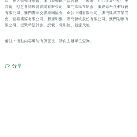
局、東方葡萄牙學會、澳門新橋商戶聯合會、市政署、片區發展中心、美
高梅、顯意會議展覽顧問有限公司、澳門漁民互助會、澳娛綜合度假股份
有限公司、澳門青年交響樂團協會、金沙中國有限公司、澳門建築置業商
會、藝嘉國際有限公司、新濠影滙、澳門輕軌股份有限公司、澳門彩票有
限公司、握緊希望計劃、戀愛・電影館、新濠天地
備註：活動內容可能有所更改，請向主辦單位查詢。
分享