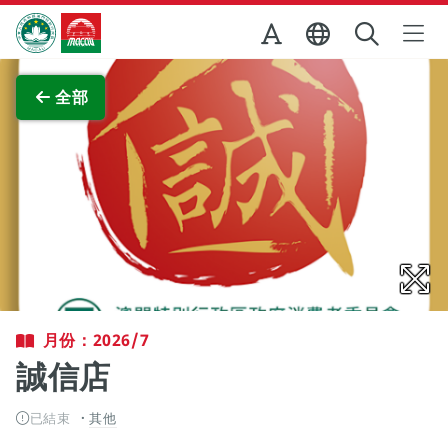
跳至主内容
澳門特別行政區政府旅遊局
查看原圖
全部
月份：2026/7
誠信店
已結束
其他