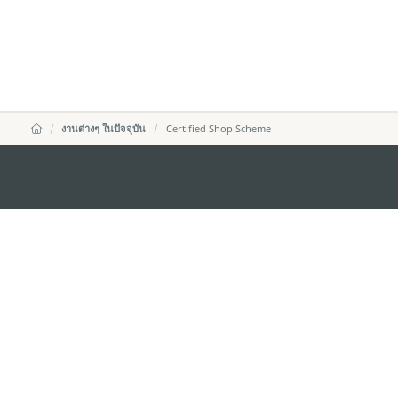
งานต่างๆ ในปัจจุบัน
Certified Shop Scheme
สำนักงานการท่องเที่ยวของรัฐบาลมาเก๊า
ที่อยู่
188 อาคารสปริงทาวเ
พญาไท เขตราชเทวี 
อีเมล์
infos@macaotouris
โทรศัพท์
+669 5254 4464
สายด่วนสำหรับนักท่องเที่ยว
+853 2833 3000