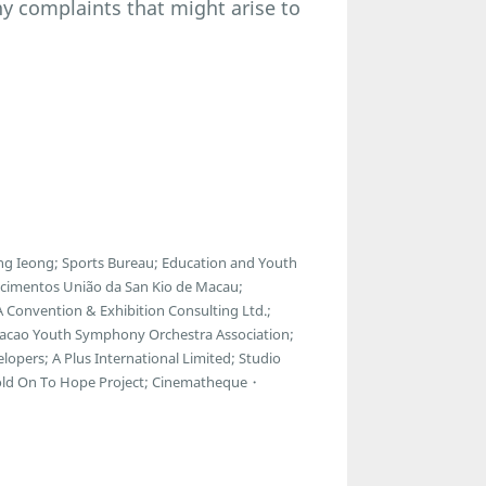
ny complaints that might arise to
g Ieong; Sports Bureau; Education and Youth
ecimentos União da San Kio de Macau;
 Convention & Exhibition Consulting Ltd.;
Macao Youth Symphony Orchestra Association;
lopers; A Plus International Limited; Studio
Hold On To Hope Project; Cinematheque・