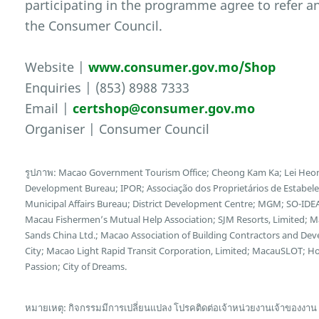
participating in the programme agree to refer a
the Consumer Council.
Website |
www.consumer.gov.mo/Shop
Enquiries | (853) 8988 7333
Email |
certshop@consumer.gov.mo
Organiser | Consumer Council
รูปภาพ: Macao Government Tourism Office; Cheong Kam Ka; Lei Heon
Development Bureau; IPOR; Associação dos Proprietários de Estabel
Municipal Affairs Bureau; District Development Centre; MGM; SO-IDEA
Macau Fishermen’s Mutual Help Association; SJM Resorts, Limited; 
Sands China Ltd.; Macao Association of Building Contractors and Deve
City; Macao Light Rapid Transit Corporation, Limited; MacauSLOT; 
Passion; City of Dreams.
หมายเหตุ: กิจกรรมมีการเปลี่ยนแปลง โปรคติดต่อเจ้าหน่วยงานเจ้าของงาน