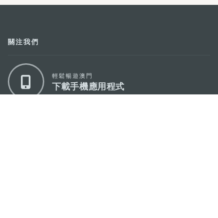
關注我們
輕鬆暢遊澳門
下載手機應用程式
澳門特別行政區政府旅遊局
地址
澳門宋玉生廣場335-341號獲多利大廈12樓
電郵
mgto@macaotourism.gov.mo