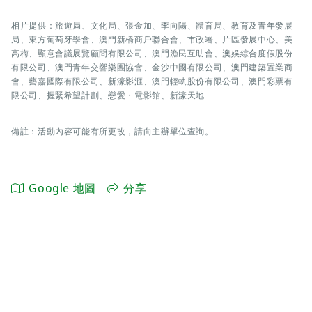
相片提供：旅遊局、文化局、張金加、李向陽、體育局、教育及青年發展
局、東方葡萄牙學會、澳門新橋商戶聯合會、市政署、片區發展中心、美
高梅、顯意會議展覽顧問有限公司、澳門漁民互助會、澳娛綜合度假股份
有限公司、澳門青年交響樂團協會、金沙中國有限公司、澳門建築置業商
會、藝嘉國際有限公司、新濠影滙、澳門輕軌股份有限公司、澳門彩票有
限公司、握緊希望計劃、戀愛・電影館、新濠天地
備註：活動內容可能有所更改，請向主辦單位查詢。
Google 地圖
分享