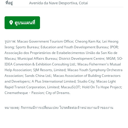
ที่อยู่
Avenida da Nave Desportiva, Cotai
ดูบนแผนที่
รูปภาพ: Macao Government Tourism Office; Cheong Kam Ka; Lei Heong
Ieong; Sports Bureau; Education and Youth Development Bureau; IPOR;
Associação dos Proprietários de Estabelecimentos União da San Kio de
Macau; Municipal Affairs Bureau; District Development Centre; MGM; SO-
IDEA Convention & Exhibition Consulting Ltd.; Macau Fishermen’s Mutual
Help Association; SJM Resorts, Limited; Macao Youth Symphony Orchestra
Association; Sands China Ltd.; Macao Association of Building Contractors
and Developers; A Plus International Limited; Studio City; Macao Light
Rapid Transit Corporation, Limited; MacauSLOT; Hold On To Hope Project;
Cinematheque・Passion; City of Dreams.
หมายเหตุ: กิจกรรมมีการเปลี่ยนแปลง โปรคติดต่อเจ้าหน่วยงานเจ้าของงาน