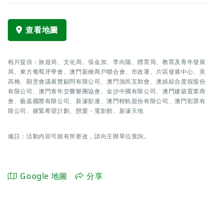
查看地圖
相片提供：旅遊局、文化局、張金加、李向陽、體育局、教育及青年發展
局、東方葡萄牙學會、澳門新橋商戶聯合會、市政署、片區發展中心、美
高梅、顯意會議展覽顧問有限公司、澳門漁民互助會、澳娛綜合度假股份
有限公司、澳門青年交響樂團協會、金沙中國有限公司、澳門建築置業商
會、藝嘉國際有限公司、新濠影滙、澳門輕軌股份有限公司、澳門彩票有
限公司、握緊希望計劃、戀愛・電影館、新濠天地
備註：活動內容可能有所更改，請向主辦單位查詢。
Google 地圖
分享