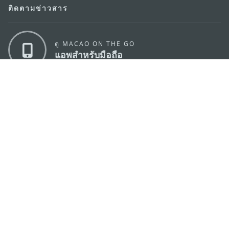
ติดตามข่าวสาร
ดู MACAO ON THE GO
แอพสำหรับมือถือ
สำนักงานการท่องเที่ยวของรัฐบาลมาเก๊า
ที่อยู่
188 อาคารสปริงทาวเวอร์ ชั้น 19 ถนนพญาไท แขวงทุ่ง
พญาไท เขตราชเทวี กรุงเทพมหานคร 10400
อีเมล์
infos@macaotourism.in.th
โทรศัพท์
+669 5254 4464