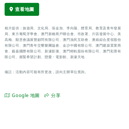
查看地圖
相片提供：旅遊局、文化局、張金加、李向陽、體育局、教育及青年發展
局、東方葡萄牙學會、澳門新橋商戶聯合會、市政署、片區發展中心、美
高梅、顯意會議展覽顧問有限公司、澳門漁民互助會、澳娛綜合度假股份
有限公司、澳門青年交響樂團協會、金沙中國有限公司、澳門建築置業商
會、藝嘉國際有限公司、新濠影滙、澳門輕軌股份有限公司、澳門彩票有
限公司、握緊希望計劃、戀愛・電影館、新濠天地
備註：活動內容可能有所更改，請向主辦單位查詢。
Google 地圖
分享