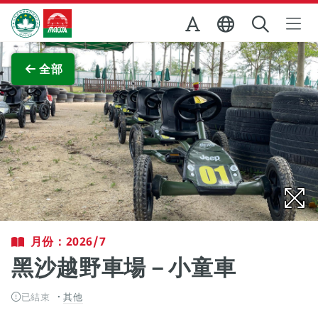
跳至主内容
澳門特別行政區政府旅遊局
查看原圖
全部
月份：2026/7
黑沙越野車場－小童車
已結束
其他