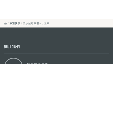
旅遊快訊
黑沙越野車場－小童車
關注我們
輕鬆暢遊澳門
下載手機應用程式