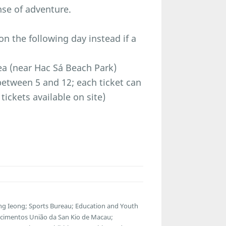
nse of adventure.
 the following day instead if a
a (near Hac Sá Beach Park)
etween 5 and 12; each ticket can
tickets available on site)
g Ieong; Sports Bureau; Education and Youth
ecimentos União da San Kio de Macau;