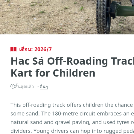
เดือน: 2026/7
Hac Sá Off-Roading Trac
Kart for Children
สิ้นสุดแล้ว
อื่นๆ
This off-roading track offers children the chance
some sand. The 180-metre circuit embraces an e
natural sand and gravel paving, and used tyres r
dividers. Young drivers can hop into rugged pedal