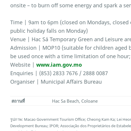
onsite – to burn off some energy and spark a se
Time | 9am to 6pm (closed on Mondays, closed on
public holiday falls on Monday)
Venue | Hac Sá Temporary Green and Leisure are
Admission | MOP10 (suitable for children aged b
be used once with a time limitation of one hour; 
Website |
www.iam.gov.mo
Enquiries | (853) 2833 7676 / 2888 0087
Organiser | Municipal Affairs Bureau
สถานที่
Hac Sa Beach, Coloane
รูปภาพ: Macao Government Tourism Office; Cheong Kam Ka; Lei Heon
Development Bureau; IPOR; Associação dos Proprietários de Estabel