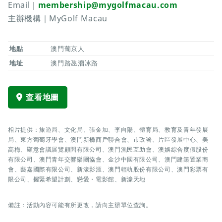
Email｜
membership@mygolfmacau.com
主辦機構｜MyGolf Macau
地點
澳門葡京人
地址
澳門路氹溜冰路
查看地圖
相片提供：旅遊局、文化局、張金加、李向陽、體育局、教育及青年發展
局、東方葡萄牙學會、澳門新橋商戶聯合會、市政署、片區發展中心、美
高梅、顯意會議展覽顧問有限公司、澳門漁民互助會、澳娛綜合度假股份
有限公司、澳門青年交響樂團協會、金沙中國有限公司、澳門建築置業商
會、藝嘉國際有限公司、新濠影滙、澳門輕軌股份有限公司、澳門彩票有
限公司、握緊希望計劃、戀愛・電影館、新濠天地
備註：活動內容可能有所更改，請向主辦單位查詢。