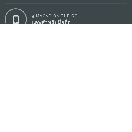
ดู MACAO ON THE GO
แอพสำหรับมือถือ
สำนักงานการท่องเที่ยวของรัฐบาลมาเก๊า
ที่อยู่
188 อาคารสปริงทาวเวอร์ ชั้น 19 ถนนพญาไท แขวงทุ่ง
พญาไท เขตราชเทวี กรุงเทพมหานคร 10400
อีเมล์
infos@macaotourism.in.th
โทรศัพท์
+669 5254 4464
สายด่วน
+853 2833 3000
สำหรับนักท่อง