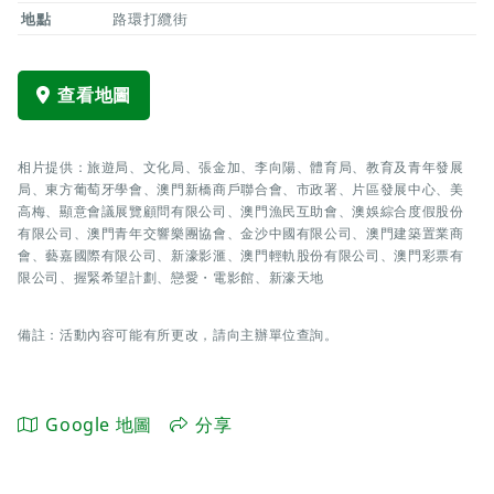
地點
路環打纜街
查看地圖
相片提供：旅遊局、文化局、張金加、李向陽、體育局、教育及青年發展
局、東方葡萄牙學會、澳門新橋商戶聯合會、市政署、片區發展中心、美
高梅、顯意會議展覽顧問有限公司、澳門漁民互助會、澳娛綜合度假股份
有限公司、澳門青年交響樂團協會、金沙中國有限公司、澳門建築置業商
會、藝嘉國際有限公司、新濠影滙、澳門輕軌股份有限公司、澳門彩票有
限公司、握緊希望計劃、戀愛・電影館、新濠天地
備註：活動內容可能有所更改，請向主辦單位查詢。
Google 地圖
分享