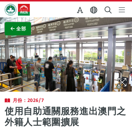
跳至主内容
澳門特別行政區政府旅遊局
查看原圖
全部
月份：2026/7
使用自助通關服務進出澳門之
外籍人士範圍擴展