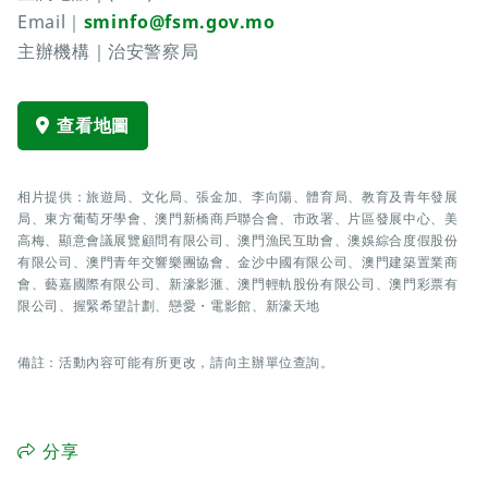
Email｜
sminfo@fsm.gov.mo
主辦機構｜治安警察局
查看地圖
相片提供：旅遊局、文化局、張金加、李向陽、體育局、教育及青年發展
局、東方葡萄牙學會、澳門新橋商戶聯合會、市政署、片區發展中心、美
高梅、顯意會議展覽顧問有限公司、澳門漁民互助會、澳娛綜合度假股份
有限公司、澳門青年交響樂團協會、金沙中國有限公司、澳門建築置業商
會、藝嘉國際有限公司、新濠影滙、澳門輕軌股份有限公司、澳門彩票有
限公司、握緊希望計劃、戀愛・電影館、新濠天地
備註：活動內容可能有所更改，請向主辦單位查詢。
分享