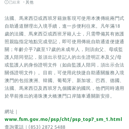
已結束
其他
法國、馬來西亞或西班牙籍旅客現可使用本澳傳統兩門式
自助通道辦理出入境手續，進一步便利往來。凡年滿18
歲的法國、馬來西亞或西班牙籍人士，只需帶備其有效護
照親臨指定地點完成登記，即可使用傳統自助通道便捷通
關；年齡介乎7歲至17歲的未成年人，則須由父、母或監
護人陪同登記，並須出示登記人的出生證明正本及父/母
或監護人的身份證明文件（如由監護人陪同，須出示合法
關係證明文件）。目前，可使用此快捷自助通關服務入境
澳門的包括澳洲、韓國、葡萄牙、新加坡、巴西、德國、
法國、馬來西亞及西班牙九個國家的國民，他們同時適用
於早前推出的港珠澳大橋澳門口岸隨車通關新安排。
網址｜
www.fsm.gov.mo/psp/cht/psp_top7_sm_1.html
查詢電話｜(853) 2872 5488