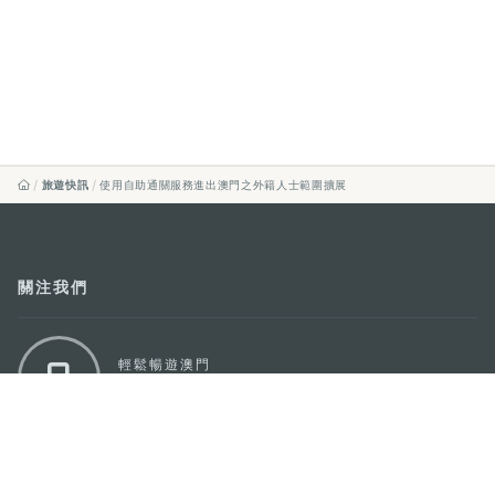
旅遊快訊
使用自助通關服務進出澳門之外籍人士範圍擴展
關注我們
輕鬆暢遊澳門
下載手機應用程式