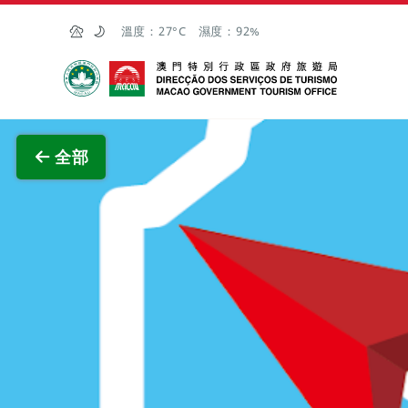
跳至主内容
溫度：
27°C
濕度：
92%
澳門特別行政區政府旅遊局
查看原
全部