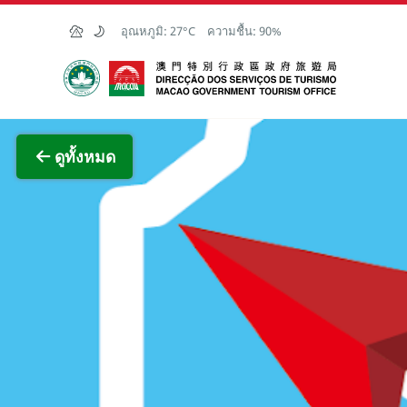
Skip to Main Content
อุณหภูมิ:
27°C
ความชื้น:
90%
สำนักงานการท่องเที่ยวของรัฐบาลมาเก๊า
ภาพขย
ดูทั้งหมด