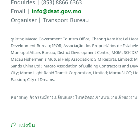
Enquiries | (853) 8866 6363
Email |
info@dsat.gov.mo
Organiser | Transport Bureau
รูปภาพ: Macao Government Tourism Office; Cheong Kam Ka; Lei Heon
Development Bureau; IPOR; Associação dos Proprietários de Estabel
Municipal Affairs Bureau; District Development Centre; MGM; SO-IDEA
Macau Fishermen’s Mutual Help Association; SJM Resorts, Limited; 
Sands China Ltd.; Macao Association of Building Contractors and Deve
City; Macao Light Rapid Transit Corporation, Limited; MacauSLOT; 
Passion; City of Dreams.
หมายเหตุ: กิจกรรมมีการเปลี่ยนแปลง โปรคติดต่อเจ้าหน่วยงานเจ้าของงาน
แบ่งปัน