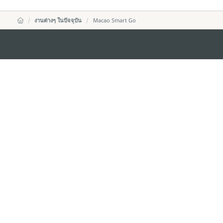
งานต่างๆ ในปัจจุบัน
Macao Smart Go
สำนักงานการท่องเที่ยวของรัฐบาลมาเก๊า
ที่อยู่
188 อาคารสปริงทาวเ
พญาไท เขตราชเทวี 
อีเมล์
infos@macaotouris
โทรศัพท์
+669 5254 4464
สายด่วนสำหรับนักท่องเที่ยว
+853 2833 3000
เกี่ยวกับเรา
ติดต่อเรา
ข้อตกลงและเงื่อนไข
นโยบา