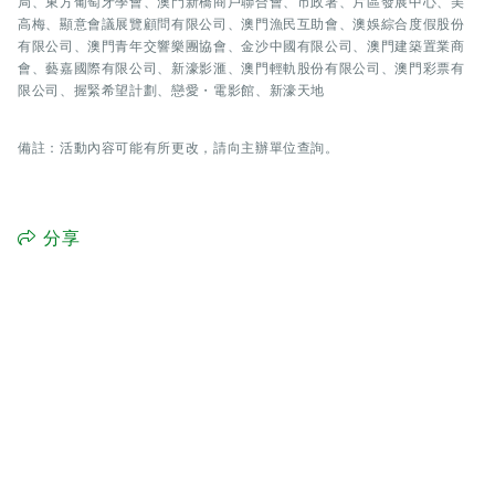
局、東方葡萄牙學會、澳門新橋商戶聯合會、市政署、片區發展中心、美
高梅、顯意會議展覽顧問有限公司、澳門漁民互助會、澳娛綜合度假股份
有限公司、澳門青年交響樂團協會、金沙中國有限公司、澳門建築置業商
會、藝嘉國際有限公司、新濠影滙、澳門輕軌股份有限公司、澳門彩票有
限公司、握緊希望計劃、戀愛・電影館、新濠天地
備註：活動內容可能有所更改，請向主辦單位查詢。
分享