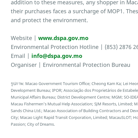
addition to these measures, any shopper in Maca
their purchases faces a surcharge of MOP1. Thes
and protect the environment.
Website |
www.dspa.gov.mo
Environmental Protection Hotline | (853) 2876 2
Email |
info@dspa.gov.mo
Organiser | Environmental Protection Bureau
รูปภาพ: Macao Government Tourism Office; Cheong Kam Ka; Lei Heon
Development Bureau; IPOR; Associação dos Proprietários de Estabel
Municipal Affairs Bureau; District Development Centre; MGM; SO-IDEA
Macau Fishermen’s Mutual Help Association; SJM Resorts, Limited; 
Sands China Ltd.; Macao Association of Building Contractors and Deve
City; Macao Light Rapid Transit Corporation, Limited; MacauSLOT; 
Passion; City of Dreams.