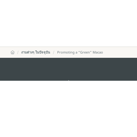
งานต่างๆ ในปัจจุบัน
Promoting a “Green” Macao
สำนักงานการท่องเที่ยวของรัฐบาลมาเก๊า
ที่อยู่
188 อาคารสปริงทาวเ
พญาไท เขตราชเทวี 
อีเมล์
infos@macaotouris
โทรศัพท์
+669 5254 4464
สายด่วนสำหรับนักท่องเที่ยว
+853 2833 3000