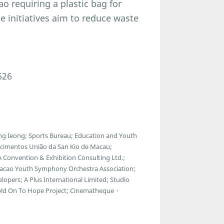
o requiring a plastic bag for
e initiatives aim to reduce waste
626
g Ieong; Sports Bureau; Education and Youth
ecimentos União da San Kio de Macau;
 Convention & Exhibition Consulting Ltd.;
Macao Youth Symphony Orchestra Association;
lopers; A Plus International Limited; Studio
Hold On To Hope Project; Cinematheque・