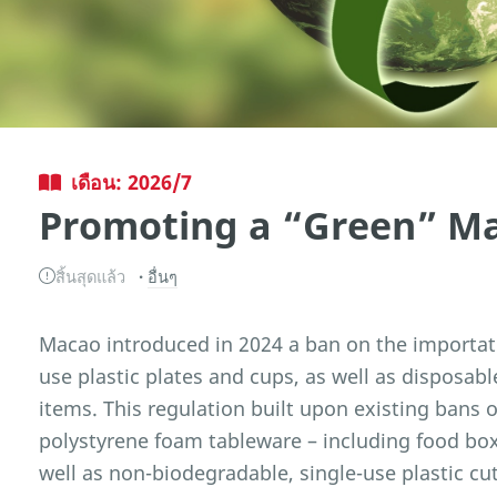
เดือน: 2026/7
Promoting a “Green” M
สิ้นสุดแล้ว
อื่นๆ
Macao introduced in 2024 a ban on the importat
use plastic plates and cups, as well as disposab
items. This regulation built upon existing bans 
polystyrene foam tableware – including food box
well as non-biodegradable, single-use plastic cutl