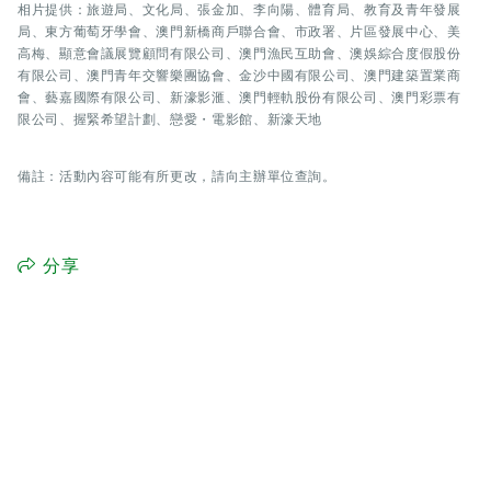
相片提供：旅遊局、文化局、張金加、李向陽、體育局、教育及青年發展
局、東方葡萄牙學會、澳門新橋商戶聯合會、市政署、片區發展中心、美
高梅、顯意會議展覽顧問有限公司、澳門漁民互助會、澳娛綜合度假股份
有限公司、澳門青年交響樂團協會、金沙中國有限公司、澳門建築置業商
會、藝嘉國際有限公司、新濠影滙、澳門輕軌股份有限公司、澳門彩票有
限公司、握緊希望計劃、戀愛・電影館、新濠天地
備註：活動內容可能有所更改，請向主辦單位查詢。
分享