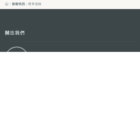
旅遊快訊
煙草規例
關注我們
輕鬆暢遊澳門
下載手機應用程式
澳門特別行政區政府旅遊局
地址
澳門宋玉生廣場335-341號獲多利大廈12樓