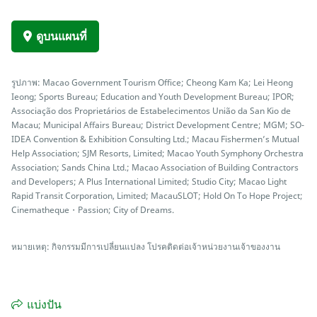
ดูบนแผนที่
รูปภาพ: Macao Government Tourism Office; Cheong Kam Ka; Lei Heong
Ieong; Sports Bureau; Education and Youth Development Bureau; IPOR;
Associação dos Proprietários de Estabelecimentos União da San Kio de
Macau; Municipal Affairs Bureau; District Development Centre; MGM; SO-
IDEA Convention & Exhibition Consulting Ltd.; Macau Fishermen’s Mutual
Help Association; SJM Resorts, Limited; Macao Youth Symphony Orchestra
Association; Sands China Ltd.; Macao Association of Building Contractors
and Developers; A Plus International Limited; Studio City; Macao Light
Rapid Transit Corporation, Limited; MacauSLOT; Hold On To Hope Project;
Cinematheque・Passion; City of Dreams.
หมายเหตุ: กิจกรรมมีการเปลี่ยนแปลง โปรคติดต่อเจ้าหน่วยงานเจ้าของงาน
แบ่งปัน