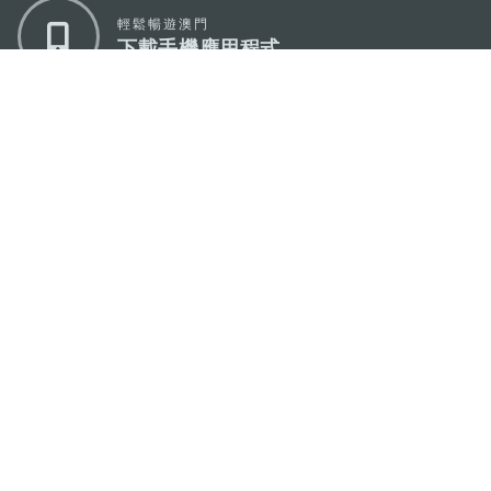
輕鬆暢遊澳門
下載手機應用程式
澳門特別行政區政府旅遊局
地址
澳門宋玉生廣場335-341號獲多利大廈12樓
電郵
mgto@macaotourism.gov.mo
電話
+853 2831 5566
傳真
+853 2851 0104
旅遊熱線
+853 2833 3000