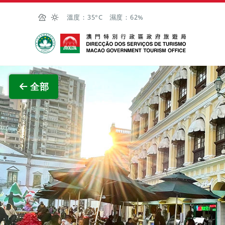
跳至主内容
溫度：
35°C
濕度：
62%
澳門特別行政區政府旅遊局
查看原
全部