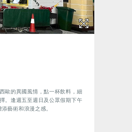
西歐的異國風情，點一杯飲料，細
擇。逢週五至週日及公眾假期下午
城增添藝術和浪漫之感。