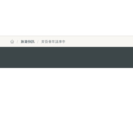
旅遊快訊
黃昏薈萃議事亭
澳門特別行政區政府旅遊局
地址
澳門宋玉生廣場335-341號獲多
電郵
mgto@macaotourism.gov.mo
電話
+853 2831 5566
傳真
+853 2851 0104
旅遊熱線
+853 2833 3000