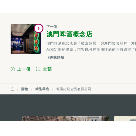
下一個
9
澳門啤酒概念店
澳門啤酒概念店是「彼寓旅居」與澳門知名品牌「澳
品和定期的優惠，訪客既可在享用啤酒的同時還能了
#趣味體驗
上一個
全部
購物
精品零售
葡國街紀念品有限公司
external links