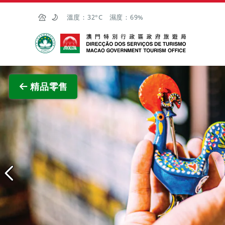
跳至主内容
溫度：
32°C
濕度：
69%
澳門特別行政區政府旅遊局
查看原
精品零售