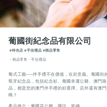
葡國街紀念品有限公司
#特色店
#手信禮品
#精品零售
精品零售
・
手信禮品
葡式工藝──伴手禮不在價值，在於意義。葡國街
萄牙紀念品，包括紀念衫、葡國幸運公雞、澳門路
品，都是您的澳門伴手禮的好選擇。店外還有澳門
嗎？
產品推介：葡國花公雞、擺設、瓷磚…