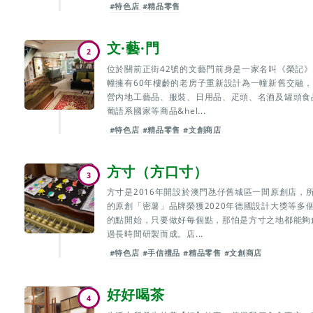
#特色店
#精品零售
文·藝·門
2
位於關前正街42號的文藝門前身是一家名叫《榮記
幢擁有60年樓齡的老房子重新設計為一幢新舊交融，
營內地工藝品、服裝、日用品、疋頭、名酒及罐頭食
葡語系國家等商品&hel...
#特色店
#精品零售
#文創商店
方寸（方口寸）
3
方寸是2016年開設於澳門氹仔舊城區一間原創店，
的原創「密薯」品牌榮獲2020年德國設計大獎等多
的點開始，只要做好每個點，那怕是方寸之地都能夠
過長時間研製而成。店...
#特色店
#手信禮品
#精品零售
#文創商店
好好喝茶
4