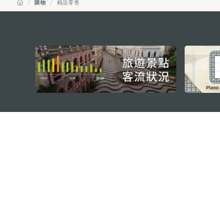
購物
精品零售
external links
澳門特別行政區政府旅遊局
地址
澳門宋玉生廣場335-341號獲多
電郵
mgto@macaotourism.gov.mo
電話
+853 2831 5566
傳真
+853 2851 0104
旅遊熱線
+853 2833 3000