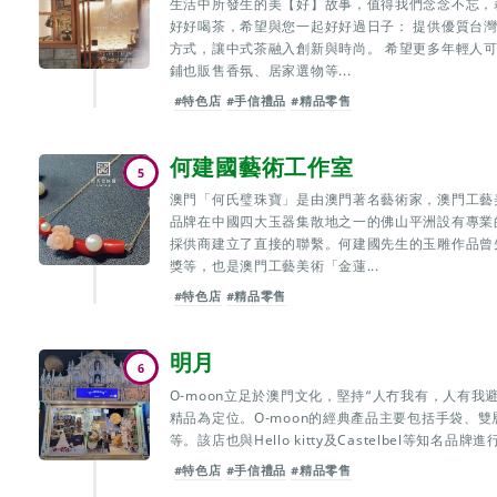
生活中所發生的美【好】故事，值得我們念念不忘，
好好喝茶，希望與您一起好好過日子： 提供優質台
方式，讓中式茶融入創新與時尚。 希望更多年輕人
鋪也販售香氛、居家選物等...
#特色店
#手信禮品
#精品零售
何建國藝術工作室
5
澳門「何氏璧珠寶」是由澳門著名藝術家，澳門工藝
品牌在中國四大玉器集散地之一的佛山平洲設有專業
採供商建立了直接的聯繫。何建國先生的玉雕作品曾
獎等，也是澳門工藝美術「金蓮...
#特色店
#精品零售
明月
6
O-moon立足於澳門文化，堅持“人冇我有，人有
精品為定位。O-moon的經典產品主要包括手袋、
等。該店也與Hello kitty及Castelbel等知名品
#特色店
#手信禮品
#精品零售