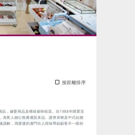
按距離排序
用品，嫁娶用品及傳統裙褂租賃。自1988年開業至
，為客人細心推薦優質床品、護脊床褥及中式結婚
儀講解，用濃濃的澳門街人情味帶給顧客不一樣的