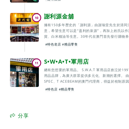
謝利源金舖
10
擁有150多年歷史的「謝利源」由謝瑜堂先生於清同
意，希望生意可以是“盈利的泉源”，再加上姓氏以作識
貨、白米糧油等生意。30年代在澳門首先發行購物券
#特色老店
#精品零售
S•W•A•T•軍用店
11
總有您想要的軍用品。 S.W.A.T 軍用品店創立於
用品品牌，為廣大群眾提供多元化、新潮的選擇。 由於店舖是
SPEC、T ACEBEAM的澳門代理商，得益於稅制原
#特色店
#精品零售
分享