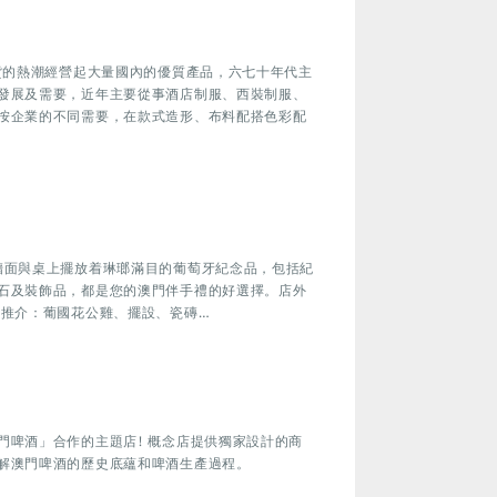
貨的熱潮經營起大量國內的優質產品，六七十年代主
發展及需要，近年主要從事酒店制服、西裝制服、
按企業的不同需要，在款式造形、布料配搭色彩配
牆面與桌上擺放着琳瑯滿目的葡萄牙紀念品，包括紀
石及裝飾品，都是您的澳門伴手禮的好選擇。店外
品推介：葡國花公雞、擺設、瓷磚…
門啤酒」合作的主題店! 概念店提供獨家設計的商
解澳門啤酒的歷史底蘊和啤酒生產過程。