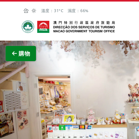
跳至主内容
溫度：
31°C
濕度：
66%
澳門特別行政區政府旅遊局
購物