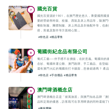
國光百貨
7
國光百貨源於1901，在澳門歷史悠久，乘愛國用國
要經營銷售時裝、校服、西裝及床上用品等，隨澳門
餐飲制服、團體制服、床上用品及衣物配件等，也會
搭，剪裁及製作等方面精心製...
#特色店
#精品零售
葡國街紀念品有限公司
8
葡式工藝──伴手禮不在價值，在於意義。葡國街的
念衫、葡國幸運公雞、澳門路牌、手工藝品、造型磁
還有澳門火紅的葡國街打卡牆面，您會錯過嗎？ 產
#特色店
#手信禮品
#精品零售
澳門啤酒概念店
9
澳門啤酒概念店是「彼寓旅居」與澳門知名品牌「澳
品和定期的優惠，訪客既可在享用啤酒的同時還能了
#趣味體驗