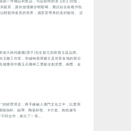
藉由一件物品和飲品，勾起那時的美【好】回憶，
灣烏龍茶，讓你放慢腳步輕鬆喝，嘗試結合各種沖泡
可以輕鬆跨進茶的世界，感受茶帶來的美好愉悅。 店
美術大師何建國(黑子)先生創立的珠寶玉器品牌。
的玉雕工作室，和緬甸翡翠礦主及世界各地的寶石
先後獲得中國玉石雕神工獎最佳創意獎、銅獎、金
我避”的經營理念，將手繪融入澳門文化之中，以實用
雙層隔熱杯、絲帶、陶瓷杯墊、卡片套、抱枕被等
牌進行不同合作，推出了一系...