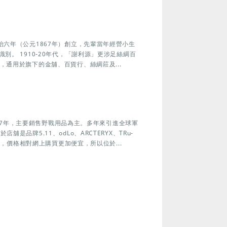
治六年（公元1867年）創立，先輩當年經營小生
別。 1910-20年代，「謝利源」更涉足絲綢百
，通用於旗下的金舖、百貨行、絲綢莊及...
1997年，主要銷售野戰用品為主。多年來引進全球軍
品牌5.11、odLo、ARCTERYX、TRu-
因，價格相對網上購買更加便宜，所以位於...