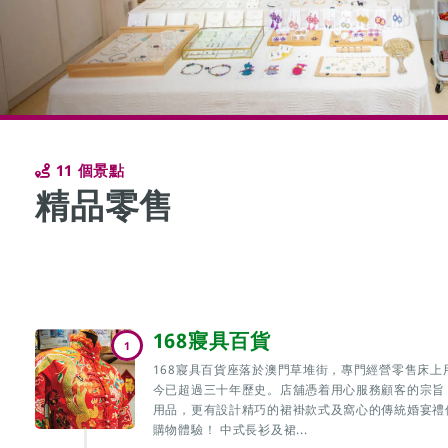
11 個景點
精品零售
168寢具百貨
1
168寢具百貨座落於澳門草堆街，專門經營零售床上
今已超過三十年歷史。店舖憑着用心服務顧客的宗旨
用品，更有設計精巧的裙褂款式及窩心的傳統婚宴禮
購物體驗！ 中式長衫及裙...