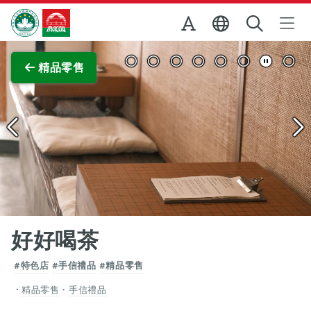
跳至主内容
澳門特別行政區政府旅遊局
查看原圖
精品零售
好好喝茶
#特色店
#手信禮品
#精品零售
精品零售
・
手信禮品