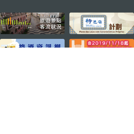
external links
關注我們
輕鬆暢遊澳門
下載手機應用程式