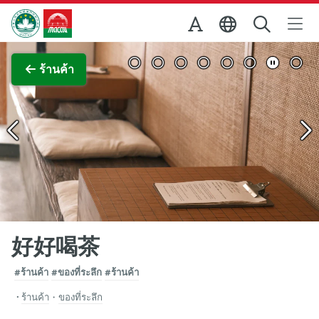
Skip to Main Content
สำนักงานการท่องเที่ยวของรัฐบาลมาเก๊า
ภาพขยาย
ร้านค้า
好好喝茶
#ร้านค้า
#ของที่ระลึก
#ร้านค้า
ร้านค้า
・
ของที่ระลึก