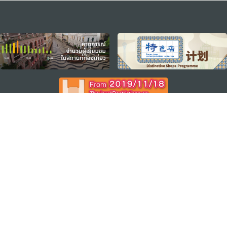
external links
ติดตามข่าวสาร
ดู MACAO ON THE GO
แอพสำหรับมือถือ