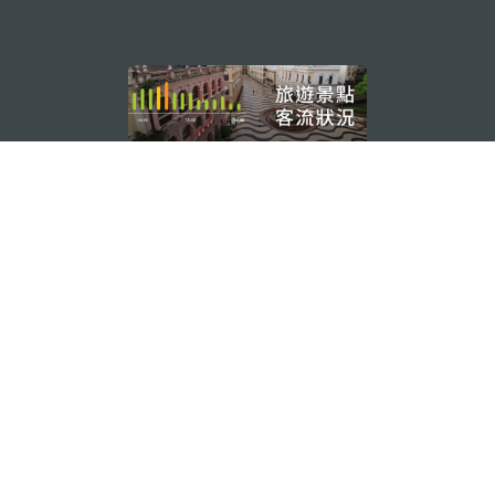
external links
關注我們
輕鬆暢遊澳門
下載手機應用程式
澳門特別行政區政府旅遊局