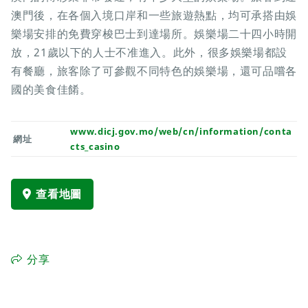
澳門後，在各個入境口岸和一些旅遊熱點，均可承搭由娛
樂場安排的免費穿梭巴士到達場所。娛樂場二十四小時開
放，21歲以下的人士不准進入。此外，很多娛樂場都設
有餐廳，旅客除了可參觀不同特色的娛樂場，還可品嚐各
國的美食佳餚。
www.dicj.gov.mo/web/cn/information/conta
網址
cts_casino
查看地圖
分享