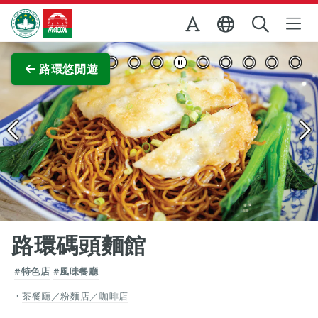
跳至主内容
澳門特別行政區政府旅遊局
查看原圖
路環悠閒遊
路環碼頭麵館
#特色店
#風味餐廳
茶餐廳／粉麵店／咖啡店