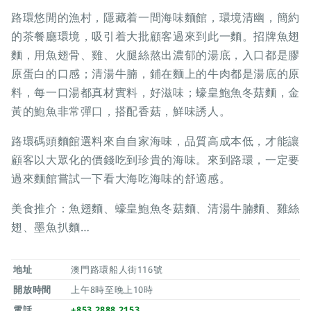
路環悠閒的漁村，隱藏着一間海味麵館，環境清幽，簡約
的茶餐廳環境，吸引着大批顧客過來到此一麵。招牌魚翅
麵，用魚翅骨、雞、火腿絲熬出濃郁的湯底，入口都是膠
原蛋白的口感；清湯牛腩，鋪在麵上的牛肉都是湯底的原
料，每一口湯都真材實料，好滋味；蠔皇鮑魚冬菇麵，金
黃的鮑魚非常彈口，搭配香菇，鮮味誘人。
路環碼頭麵館選料來自自家海味，品質高成本低，才能讓
顧客以大眾化的價錢吃到珍貴的海味。來到路環，一定要
過來麵館嘗試一下看大海吃海味的舒適感。
美食推介：魚翅麵、蠔皇鮑魚冬菇麵、清湯牛腩麵、雞絲
翅、墨魚扒麵…
地址
澳門路環船人街116號
開放時間
上午8時至晚上10時
電話
+853 2888 2153