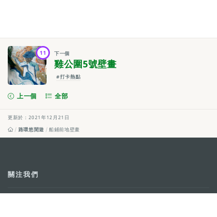
11
下一個
雞公圍5號壁畫
#打卡熱點
上一個
全部
更新於：2021年12月21日
路環悠閒遊
船鋪前地壁畫
關注我們
輕鬆暢遊澳門