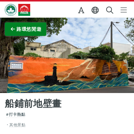
跳至主内容
澳門特別行政區政府旅遊局
查看原圖
路環悠閒遊
船鋪前地壁畫
#打卡熱點
其他景點