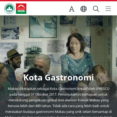
Skip to Main Content
Kantor Pariwisata Pemerintah Macau
Kota Gastronomi
Makau ditetapkan sebagai Kota Gastronomi Kreatif oleh UNESCO
pada tanggal 31 Oktober 2017. Penunjukan ini bertujuan untuk
mendukung pengakuan global atas warisan kuliner Makau yang
berusia lebih dari 400 tahun. Tidak ada cara yang lebih baik untuk
merasakan budaya gastronomi Makau yang unik selain bersantap di