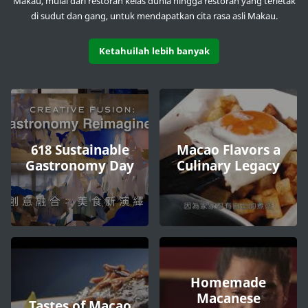
Makau, mulai dari restoran kelas dunia hingga restoran yang terletak
di sudut dan gang, untuk mendapatkan cita rasa asli Makau.
Ketahuilah lebih banyak
618 Sustainable
Macao Flavors a
Gastronomy Day
Culinary Legacy
Homemade
Macanese
Tastes of Macao