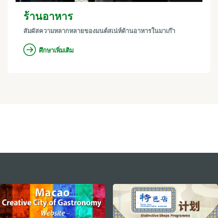
ร้านอาหาร
สัมผัสความหลากหลายของมนต์สเน่ห์ด้านอาหารในมาเก๊า
ศึกษาเพิ่มเติม
external links