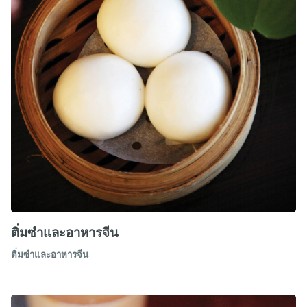
ติ่มซำและอาหารจีน
ติ่มซำและอาหารจีน