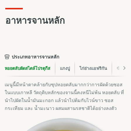
อาหารจานหลัก
ประเภทอาหารจานหลัก
หอยตลับผัดสไตล์โปรตุกีส
แกงปู
ไก่ย่างแอฟริกัน
ข้าวต้ม
เมนูนี้มีหน้าตาคล้ายกับซุปหอยตลับมากกว่าการผัดด้วยซอส
ในแบบเกาหลี วัตถุดิบหลักของจานนี้คงหนีไม่พ้น หอยตลับ ที่
นำไปผัดในน้ำมันมะกอก แล้วนำไปต้มกับไวน์ขาว ซอส
กระเทียม และ น้ำมะนาว ผสมผสานรสชาติได้อย่างลงตัว