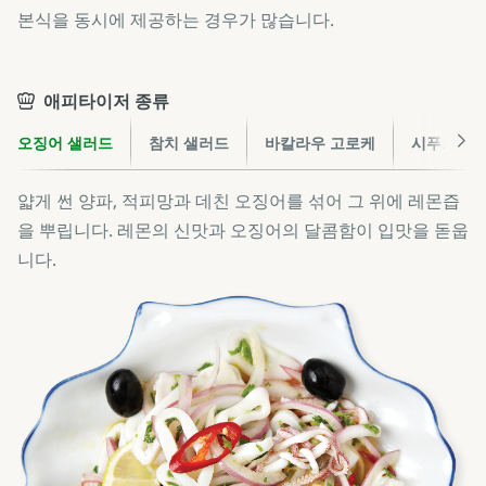
본식을 동시에 제공하는 경우가 많습니다.
애피타이저 종류
오징어 샐러드
참치 샐러드
바칼라우 고로케
시푸드 수
얇게 썬 양파, 적피망과 데친 오징어를 섞어 그 위에 레몬즙
을 뿌립니다. 레몬의 신맛과 오징어의 달콤함이 입맛을 돋웁
니다.