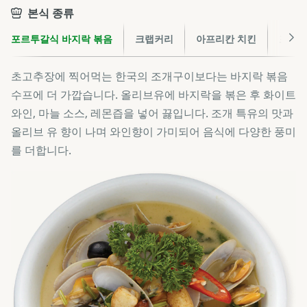
본식 종류
포르투갈식 바지락 볶음
크랩커리
아프리칸 치킨
포르투
초고추장에 찍어먹는 한국의 조개구이보다는 바지락 볶음
수프에 더 가깝습니다. 올리브유에 바지락을 볶은 후 화이트
와인, 마늘 소스, 레몬즙을 넣어 끓입니다. 조개 특유의 맛과
올리브 유 향이 나며 와인향이 가미되어 음식에 다양한 풍미
를 더합니다.