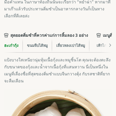
มื้อค่ำแทน ในภาษาท้องถิ่นนั้นจะเรียกว่า “หยำฉ่า” หากมาที่
มาเก๊าแล้วรับประทานติ่มซำเป็นอาหารกลางวันก็เป็นทาง
เลือกที่ดีเลยล่ะ
สุดยอดติ่มซำที่ควรค่าแก่การลิ้มลอง 3 อย่าง
เมนูติ่
ฮะเก๋ากุ้ง
ขนมจีบไส้หมู
เสี่ยวหลงเปาไส้หมู
เท้าไก่ตุ๋น
แป้งบางใสเหนียวนุ่มหุ้มเนื้อกุ้งและหมูชิ้นโต คุณจะต้องตะลึง
กับขนาดของกุ้งและน้ำจากเนื้อกุ้งที่แสนหวาน นี่เป็นหนึ่งใน
เมนูที่เลื่องชื่อที่สุดของติ่มซำแบบจีนกวางตุ้ง กับรสชาติที่ยาก
จะลืมเลือน