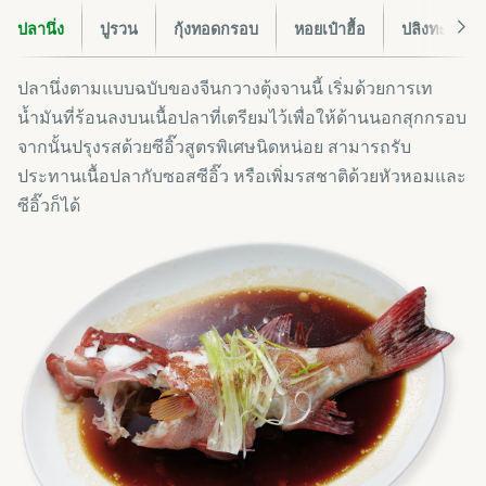
ปลานึ่ง
ปูรวน
กุ้งทอดกรอบ
หอยเป๋าฮื้อ
ปลิงทะเล
ปลานึ่งตามแบบฉบับของจีนกวางตุ้งจานนี้ เริ่มด้วยการเท
น้ำมันที่ร้อนลงบนเนื้อปลาที่เตรียมไว้เพื่อให้ด้านนอกสุกกรอบ
จากนั้นปรุงรสด้วยซีอิ๊วสูตรพิเศษนิดหน่อย สามารถรับ
ประทานเนื้อปลากับซอสซีอิ๊ว หรือเพิ่มรสชาติด้วยหัวหอมและ
ซีอิ๊วก็ได้