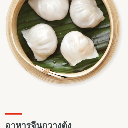
อาหารจีนกวางตุ้ง