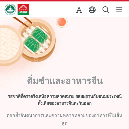
Skip to Main Content
สำนักงานการท่องเที่ยวของรัฐบาลมาเก๊า
ติ่มซำและอาหารจีน
รสชาติที่ตราตรึงเหนือความคาดหมาย ผสมผสานกับขนมประเพณี
ดั้งเดิมของอาหารจีนตะวันออก
ตอกย้ำจินตนาการและความหลากหลายของอาหารที่ไม่สิ้น
สุด