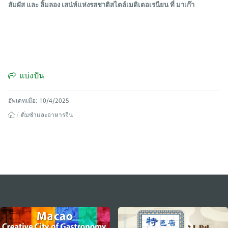
สัมผัส และ ลิ้มลอง เสน่ห์แห่งรสชาติสไตล์เมดิเตอเรนียน ที่ มาเก๊า
แบ่งปัน
อัพเดทเมื่อ: 10/4/2025
ติ่มซำและอาหารจีน
external links