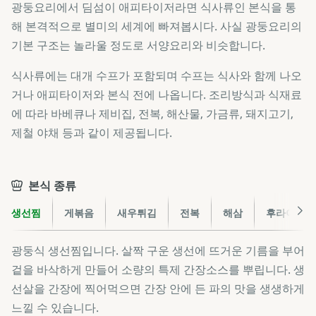
광둥요리에서 딤섬이 애피타이저라면 식사류인 본식을 통
해 본격적으로 별미의 세계에 빠져봅시다. 사실 광둥요리의
기본 구조는 놀라울 정도로 서양요리와 비슷합니다.
식사류에는 대개 수프가 포함되며 수프는 식사와 함께 나오
거나 애피타이저와 본식 전에 나옵니다. 조리방식과 식재료
에 따라 바베큐나 제비집, 전복, 해산물, 가금류, 돼지고기,
제철 야채 등과 같이 제공됩니다.
본식 종류
생선찜
게볶음
새우튀김
전복
해삼
후라이드 
광둥식 생선찜입니다. 살짝 구운 생선에 뜨거운 기름을 부어
겉을 바삭하게 만들어 소량의 특제 간장소스를 뿌립니다. 생
선살을 간장에 찍어먹으면 간장 안에 든 파의 맛을 생생하게
느낄 수 있습니다.