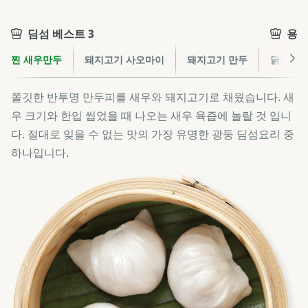
딤섬 베스트 3
용기
찐 새우만두
돼지고기 사오마이
돼지고기 만두
닭발
쫄깃한 반투명 만두피를 새우와 돼지고기로 채웠습니다. 새
우 크기와 한입 씹었을 때 나오는 새우 육즙에 놀랄 것 입니
다. 절대로 잊을 수 없는 맛의 가장 유명한 광둥 딤섬요리 중
하나입니다.