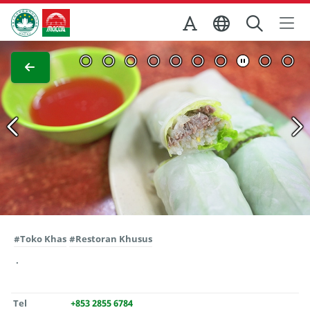
Skip to Main Content
Kantor Pariwisata Pemerintah Macau
Lihat layar penuh
#Toko Khas
#Restoran Khusus
Tel
+853 2855 6784