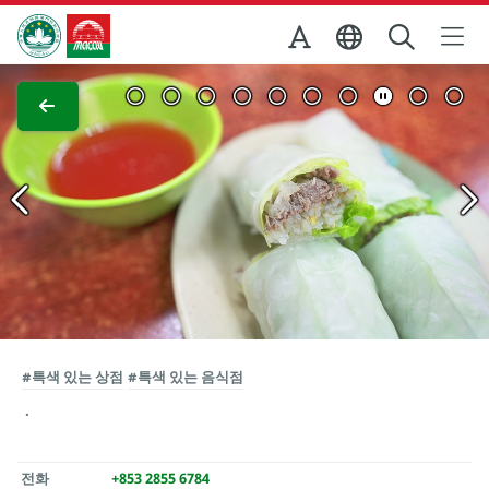
Skip to Main Content
마카오정부관광청
전체 이미지 보기
#특색 있는 상점
#특색 있는 음식점
전화
+853 2855 6784