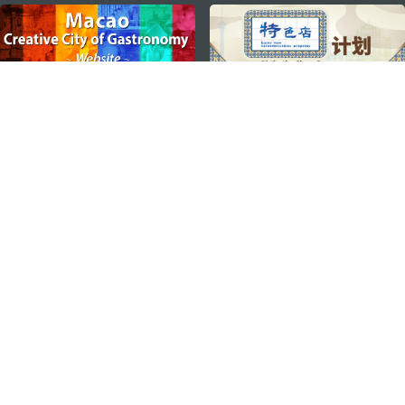
external links
ステイ・コネクト
マカオ モバイルアプリ
ダウンロードはこちら