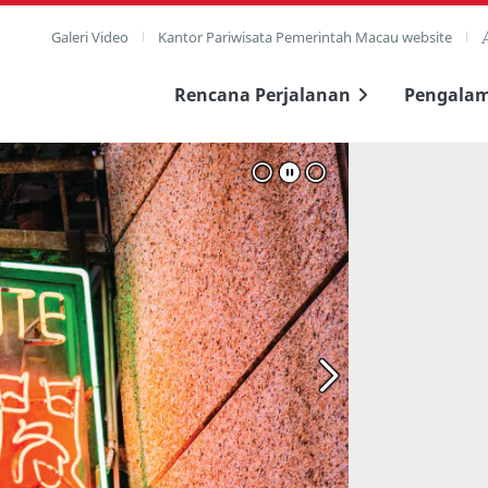
Galeri Video
Kantor Pariwisata Pemerintah Macau website
Rencana Perjalanan
Pengala
layar penuh