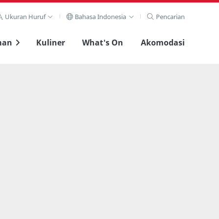
Ukuran Huruf
Bahasa Indonesia
Pencarian
man
Kuliner
What's On
Akomodasi
Lihat layar penuh