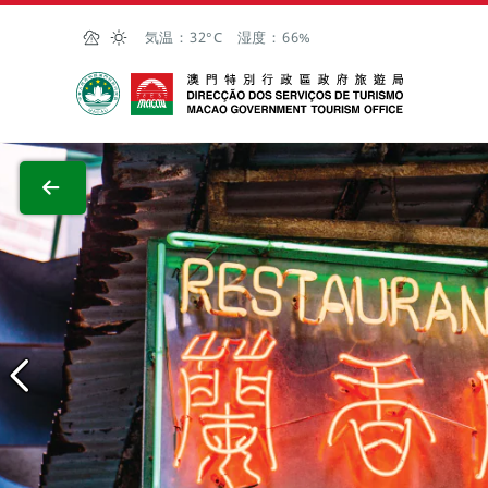
Skip to Main Content
気温：
32°C
湿度：
66%
マカオ政府観光局
全画面