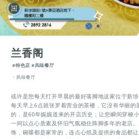
兰香阁
#特色店
#风味餐厅
风味餐厅
或许是您每天打开早晨的最好落脚地这家位于新埗
每天早上6点就张罗着营业的茶楼，它没有华丽的
的，是60年娓娓道来的开店历史；让您瞬间穿梭
一间以点心质素及怀旧气氛稳住阵脚多年的老店。
饰，碗碟都是家常的，连点心纸及提供的食品都让