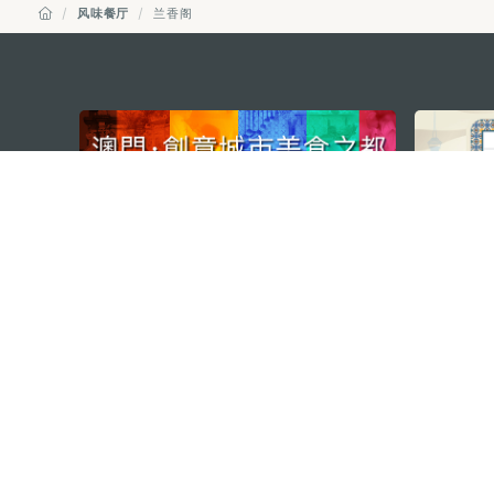
风味餐厅
兰香阁
external links
澳门特别行政区政府旅游局
地址
澳门宋玉生广场335-341号获多
电邮
mgto@macaotourism.gov.mo
电话
+853 2831 5566
传真
+853 2851 0104
旅游热线
+853 2833 3000