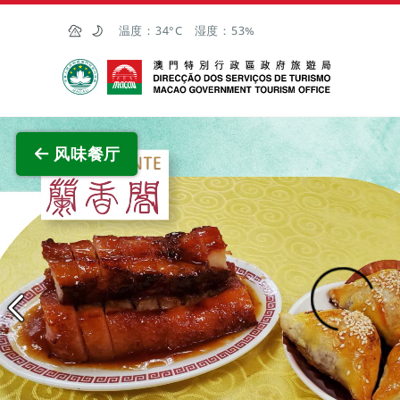
跳至主内容
温度：
34°C
湿度：
53%
澳门特别行政区政府旅游局
风味餐厅