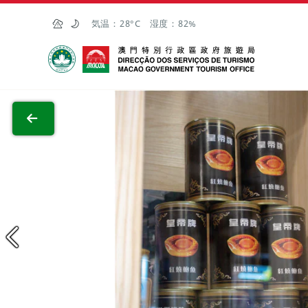
Skip to Main Content
気温：
28°C
湿度：
82%
マカオ政府観光局
全画面