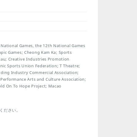
National Games, the 12th National Games
lympic Games; Cheong Kam Ka; Sports
cau; Creative Industries Promotion
onic Sports Union Federation; T Theatre;
dding Industry Commercial Association;
Performance Arts and Culture Association;
old On To Hope Project; Macao
ください。