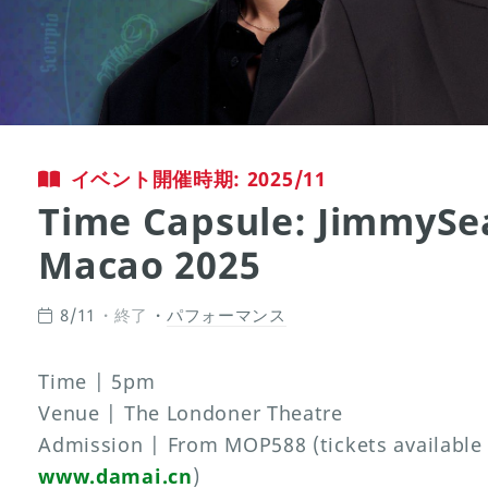
イベント開催時期: 2025/11
Time Capsule: JimmySe
Macao 2025
8/11
終了
パフォーマンス
Time | 5pm
Venue | The Londoner Theatre
Admission | From MOP588 (tickets available
www.damai.cn
)