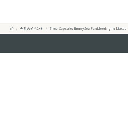
今月のイベント
Time Capsule: JimmySea FanMeeting in Macao
マカオ政府観光局
所在地
Alameda Dr. Car
341, Edifício "H
Eメール
mgto@macaotou
電話
+853 2831 5566
ファックス
+853 2851 0104
ツーリズム・ホットライン
+853 2833 3000