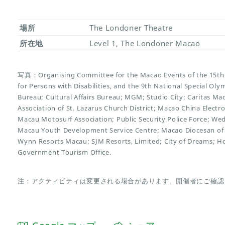
場所
The Londoner Theatre
所在地
Level 1, The Londoner Macao
写真：Organising Committee for the Macao Events of the 15th 
for Persons with Disabilities, and the 9th National Special O
Bureau; Cultural Affairs Bureau; MGM; Studio City; Caritas Ma
Association of St. Lazarus Church District; Macao China Electr
Macau Motosurf Association; Public Security Police Force; We
Macau Youth Development Service Centre; Macao Diocesan of 
Wynn Resorts Macau; SJM Resorts, Limited; City of Dreams; H
Government Tourism Office.
注：アクティビティは変更される場合があります。開催者にご確認