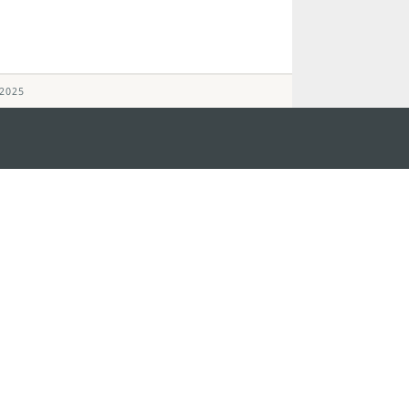
 2025
ステイ・コネクト
マカオ モバイル
os
los d'Assumpção, n.
335-
リ
ot Line", 12º andar, Macau
ダウンロード
rism.gov.mo
ちら