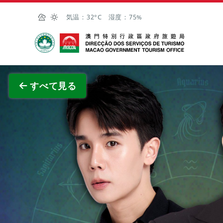
Skip to Main Content
気温：
32°C
湿度：
75%
マカオ政府観光局
全画面
すべて見る