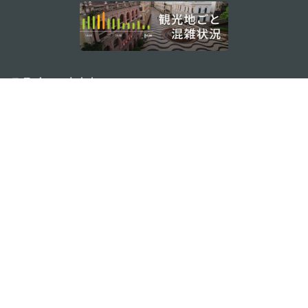
external links
ステイ・コネクト
マカオ モバイルアプリ
ダウンロードはこちら
マカオ政府観光局
os