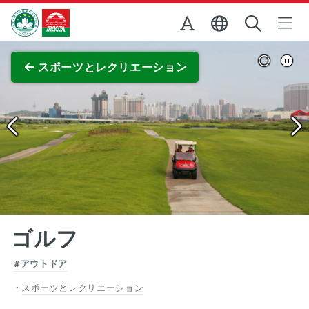
Skip to Main Content
マカオ政府観光局
全画面表示
スポーツとレクリエーション
ゴルフ
#アウトドア
スポーツとレクリエーション