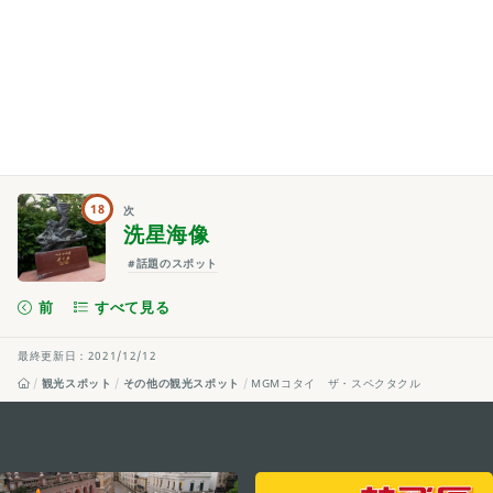
18
次
洗星海像
#話題のスポット
前
すべて見る
最終更新日：2021/12/12
観光スポット
その他の観光スポット
MGMコタイ ザ・スペクタクル
external links