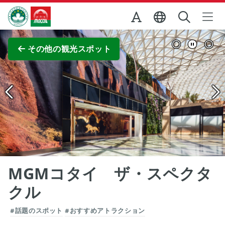
Skip to Main Content
マカオ政府観光局
全画面表示
その他の観光スポット
MGMコタイ ザ・スペクタ
クル
#話題のスポット
#おすすめアトラクション