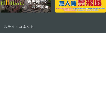
ステイ・コネクト
マカオ モバイルアプリ
ダウンロードはこちら
マカオ政府観光局
os
所在地
Alameda Dr. Carlos d'Assumpção, n.
335-